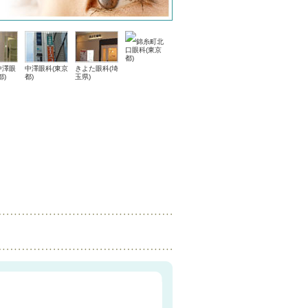
錦糸町北
口眼科(東京
都)
中澤眼
中澤眼科(東京
きよた眼科(埼
都)
都)
玉県)