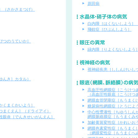
原田病
］（さかさまつげ）
白内障［はくないしよう］
飛蚊症［ひぶんしよう］
ぴつのうていか］
緑内障［りよくないしよう
視神経疾患［ししんけいし
ゆんき］カタル）
高血圧性網膜症［こうけつ
（高血圧性眼底［こうけつ
網膜血管閉塞症［もうまく
かくまくかいよう］
糖尿病性網膜症［とうによ
つまくえん］（ドライアイ）
中心性漿液性［ちゆうしん
網膜脈絡膜症［もうまくみ
性眼炎［でんきせいがんえん］
加齢黄斑変性症［かれいお
網膜色素変性症［もうまく
（網膜変性症［もうまくへ