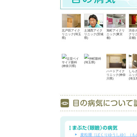
北戸田アイク
土浦西アイク
旭町アイクリ
渋谷
リニック(埼玉
リニック(茨城
ニック(東京
クリニ
県)
県)
都)
京都)
辻堂ベイ
仲町眼科
サイド眼科
(埼玉県)
(神奈川県)
ハートアイク
しら
リニック(神奈
ニッ
川県)
(埼玉
麦粒腫［ばくりゆうしゆ］（も