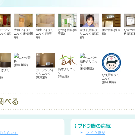
ガーデン
大和アイクリ
羽生アイクリ
けやき眼科(埼
かまた眼科ク
伊沢眼科(東京
なかの
ック(東
ニック(神奈川
ニック(埼玉
玉県)
リニック(東京
都)
科(東京
県)
県)
都)
みやび眼
ベニバナ
科
眼科クリニッ
(神奈川県)
ク
(神奈川県)
高木クリニッ
ガーデンアイ
さぎクリ
ク
クリニック
ク
なえ眼科クリ
(埼玉県)
(東京都)
県)
ニック
(神奈川県)
のもらい）
ブドウ膜炎