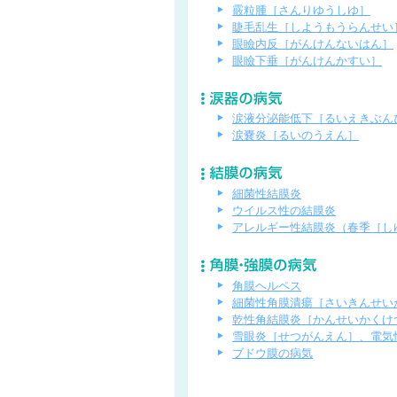
霰粒腫［さんりゆうしゆ］
睫毛乱生［しようもうらんせい
眼瞼内反［がんけんないはん］
眼瞼下垂［がんけんかすい］
涙液分泌能低下［るいえきぶん
涙嚢炎［るいのうえん］
細菌性結膜炎
ウイルス性の結膜炎
アレルギー性結膜炎（春季［し
角膜ヘルペス
細菌性角膜潰瘍［さいきんせい
乾性角結膜炎［かんせいかくけ
雪眼炎［せつがんえん］、電気
ブドウ膜の病気